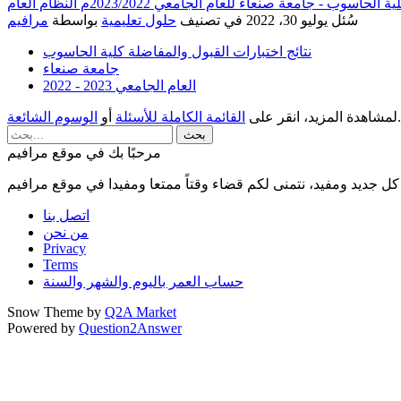
- جامعة صنعاء للعام الجامعي 2023/2022م النظام العام
سُئل
يوليو 30، 2022
في تصنيف
حلول تعليمية
بواسطة
مرافيم
نتائج اختبارات القبول والمفاضلة كلية الحاسوب
جامعة صنعاء
العام الجامعي 2023 - 2022
.
لمشاهدة المزيد، انقر على
القائمة الكاملة للأسئلة
أو
الوسوم الشائعة
مرحبًا بك في موقع مرافيم
ل جديد ومفيد، نتمنى لكم قضاء وقتاً ممتعا ومفيدا في موقع مرافيم
اتصل بنا
من نحن
Privacy
Terms
حساب العمر باليوم والشهر والسنة
Snow Theme by
Q2A Market
Powered by
Question2Answer
...