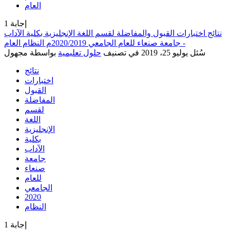
العام
إجابة
1
نتائج اختبارات القبول والمفاضلة لقسم اللغة الإنجليزية بكلية الآداب
- جامعة صنعاء للعام الجامعي 2020/2019م النظام العام
سُئل
يوليو 25، 2019
في تصنيف
حلول تعليمية
بواسطة
مجهول
نتائج
اختبارات
القبول
المفاضلة
لقسم
اللغة
الإنجليزية
بكلية
الآداب
جامعة
صنعاء
للعام
الجامعي
2020
النظام
إجابة
1