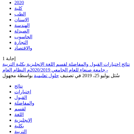
2020
كلية
الطب
الاسنان
الهندسة
الصيدلة
الحاسوب
التجارة
والاقتصاد
إجابة
1
نتائج اختبارات القبول والمفاضلة لقسم اللغة الإنجليزية بكلية التربية
- جامعة صنعاء للعام الجامعي 2020/2019م النظام العام
سُئل
يوليو 25، 2019
في تصنيف
حلول تعليمية
بواسطة
مجهول
نتائج
اختبارات
القبول
والمفاضلة
لقسم
اللغة
الإنجليزية
بكلية
التربية