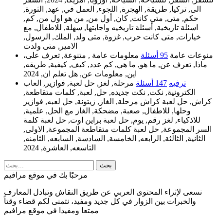
الى, تركيا, طريقة, الهجرة, اللجوء, العمل في, عهد, الثورة,
حكم, متى, متى كانت, كان, أول من, من هو اول من, كم,
اسئلة تاريخية, أسئلة تاريخيه واجابتها, سهلة, للاطفال, مع
خيارات, متى كانت حرب, غزوة, متى ولد, الملك, الرسول,
الامير, متى ولدت
منوعات عامة
95 أسئلة
معلومات عامة , متنوعة, تعرف على،
ماذا, تعرف عن, ما هو, ما هي, كم عدد, كيف, كيفية, طريقه,
اين, معلومات عن, هل تعلم ان, 2024
ترفيه
147 أسئلة
مرحلة, لغز, حل لعبة, فوازير, العاب
الكترونية, نكت, نكت جديده, حل, لعبة, كلمات متقاطعة,
كراش, حل لعبة كراش مرحلة, الغاز, زيتونة, حل لعبه, فوازير
وحلها, للاطفال, صعبة, مضحكة, الغاز مع الحل, علمية,
للاذكياء, لغز رقم, يوم, حل لعبة براين اوت, حل لعبة كلمة
السر المجموعة, حل لعبة كلمات متقاطعة المجموعة, الاولى,
الثانية, الثالثة, الرابعه, الخامسة, السادسة, السابعه, الثامنه,
التاسعه, العاشرة, 2024
مرحبًا بك في موقع مرافيم
نسعى لإثراء المحتوى العربي عن طريق النقاش وتبادل المعارف
والخبرات بين الزوار في كل جديد ومفيد، نتمنى لكم قضاء وقتاً
ممتعا ومفيدا في موقع مرافيم