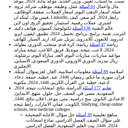
سبب, ما اسباب, تعيين, وزير, الجديد, موعد بداية, 2024, موعد
مال وأعمال
63 أسئلة
عمل, وظيفة, موظف, شركة, ثروة,
عملة, اسعار الذهب اليوم, اسعار العملات, صفقة, الوظائف,
فيس بوك, لينكد ان, LinkedIn, رابط, 2024, كم سعر, كيف
اشتري, عملات رقمية, استثمار, تحقيق الربح, اون لاين
عالم التقنية
136 أسئلة
تكنولوجيا, كمبيوتر, هواتف ذكية,
انترنت, تقنية, برامج, برنامج, تحميل, 2024, تطبيق, ايفون, ايزو,
اندرويد, للايفون, للاندرويد, تنزيل, شركة, اريد, السيار, للهاتف
رياضة
47 أسئلة
رياضة, كرة قدم, منتخب, الدوري, بطولة,
2024, لاعب, نتيجة, مونديلا, فريق, اللاعب, نتيجة مباراه,
مواعيد مباريات, مباريات اليوم, الغد, مباراة اليوم, برشلونة,
ريال مدريد, الدوري الاوروبي, الدوري السعودي, الاسباني,
الانجليزي
اسلاميه
89 أسئلة
معلومات اسلامية, الغاز, لغز,سؤال, أسئلة,
قران, سورة, ما حكم, رمضان 1446, عيد, خطبه, جمعة, دعاء,
ادعية, خطبة عن, القرآن الكريم, 1446, 2024, مكتوبة
تعليم
177 أسئلة
الدراسة, نتائج, امتحانات, نتيجة, 2024,
السعودية, مصر, في, الصف, حل, حلول, منهج, الابتدايئ,
الاعدادي, الثانوي, منح دراسية, متى, موعد, اعلان نتائج, 1446,
الكويت, عمان, الامارات, رابط نتيجه, Studying, cheap online
schools, best medicine colleges
مناهج تعليمية
30 أسئلة
حل سؤال, الاجابة الصحيحة
على سؤال, الصف, الفصل الدراسي, نماذج امتحانات,
2024, 1446, بيت العلم, السعودية, الفصل الدراسي,