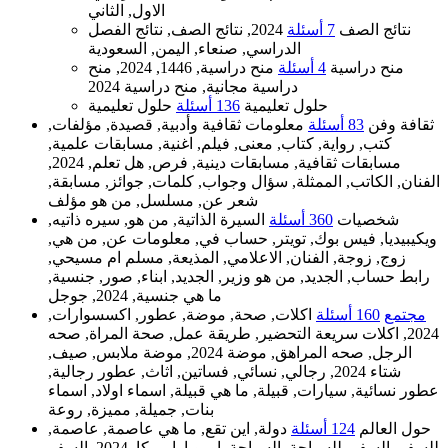
الاول, الثاني
نتائج الصف
7 أسئلة
2024, نتائج الصف, نتائج الفصل
الدراسي, صنعاء, اليمن, السعودية
منح دراسية
4 أسئلة
منح دراسية, 1446, 2024, منح
دراسية مجانية, منح دراسية 2024
حلول تعليمية
136 أسئلة
حلول تعليمية
ثقافة وفن
83 أسئلة
معلومات ثقافية وأدبية, قصيدة, مؤلفات,
كتب, رواية, كتاب, معنى, فيلم, اغنية, مسابقات علمية,
مسابقات ثقافية, مسابقات دينية, فرص, هل تعلم, 2024,
الفنان, الكاتب, الممثلة, سؤال وجواب, كلمات, جوائز, مسابقة,
شعر عن, مسلسل, من هو مؤلف
شخصيات
360 أسئلة
السيرة الذاتية, من هو, سيره ذاتيه,
ويكيبيديا, فيس بوك, تويتر, حساب في, معلومات عن, من هي,
زوج, زوجة, الفنان, الاعلامي, المذيعة, مسلم ام مسيحي,
رابط حساب, الجديد, من هو وزير, الجديد, ابناء, صور, جنسية,
ما هي جنسية, 2024, جوجل
مجتمع
160 أسئلة
اكلات, صحة, موضة, عطور, اكسسوارات,
2024, اكلات سريعة التحضير, طريقة عمل, صحة المراة, صحه
الرجل, صحه المراهق, موضة 2024, موضة ملابس, صيف,
شتاء 2024, رجالي, نسائي, فساتين, اثاث, عطور رجالية,
عطور نسائية, سيارات, قبيلة, ما هي قبيلة, اسماء اولاد, اسماء
بنات, جميلة, مميزة, روعة
حول العالم
124 أسئلة
دولة, اين تقع, ما هي عاصمة, عاصمة,
للسفر, السفر, للسياحة, السياحة, اوروبا, امريكا, 2024, السفر